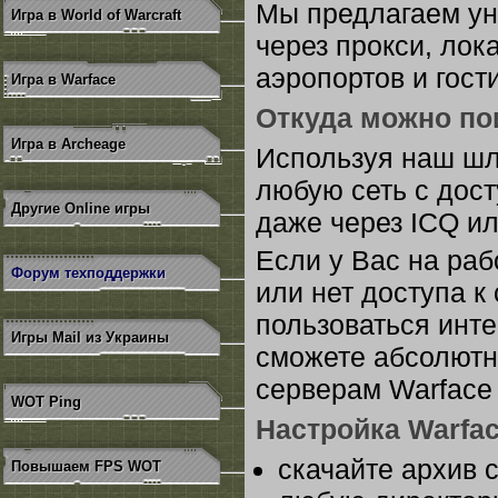
Мы предлагаем ун
Игра в World of Warcraft
через прокси, лок
аэропортов и гост
Игра в Warface
Откуда можно пои
Игра в Archeage
Используя наш шлю
любую сеть с дост
Другие Online игры
даже через ICQ и
Если у Вас на ра
Форум техподдержки
или нет доступа к
пользоваться инте
Игры Mail из Украины
сможете абсолютн
серверам Warface
WOT Ping
Настройка Warfac
скачайте архив 
Повышаем FPS WOT