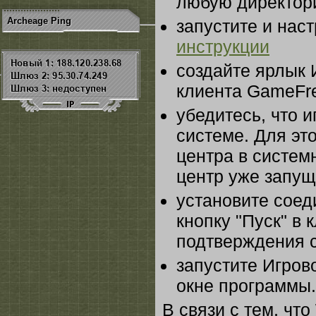
любую директор
Archeage Ping
запустите и наст
инструкции
создайте ярлык 
клиента GameFr
убедитесь, что 
системе. Для эт
центра в систем
центр уже запущ
установите соед
кнопку "Пуск" в
подтверждения 
запустите Игров
окне программы.
В связи с тем, чт